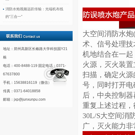
消防水炮视频远距传输：光端机布线
的“三合一”
大空间消防水炮
术、信号处理技
地址：郑州高新区长椿路大学科技园Y21
机地结合在一起
栋
火源，灭火装置
电话：400-8488-119 固定电话：0371-
扫描，确定火源
67637800
手机：15638816119（微信）
号，同时打开电
传真：0371-64018858
后，中央控制器
邮箱：jxp@junxunpu.com
重复上述过程，
30L/S大空
广，灭火能力非