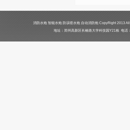
消防水炮 智能水炮 防误喷水炮 自动消防炮 CopyRight 2013 All
地址：郑州高新区长椿路大学科技园Y21栋 电话：400-84