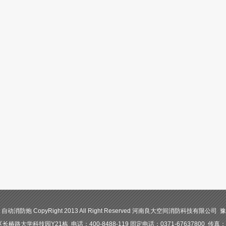
防炮 CopyRight 2013 All Right Reserved 河南良大空间消防科技有限公司 豫I
路大学科技园Y21栋 电话：400-8488-119 固定电话：0371-67637800 传真：03