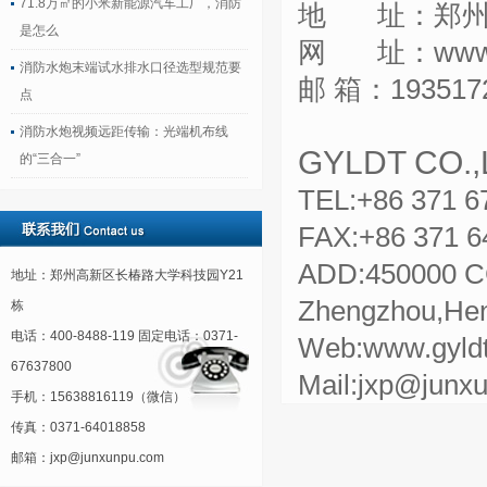
71.8万㎡的小米新能源汽车工厂，消防
地 址：郑州长
是怎么
网 址：
www
消防水炮末端试水排水口径选型规范要
邮
箱：193517
点
消防水炮视频远距传输：光端机布线
GYLDT CO.,
的“三合一”
TEL:+86
371 6
FAX:+86 371 6
ADD:450000 CC 
地址：郑州高新区长椿路大学科技园Y21
Zhengzhou,Hen
栋
电话：400-8488-119 固定电话：0371-
Web:www.gyldt
67637800
Mail:jxp@junx
手机：15638816119（微信）
传真：0371-64018858
邮箱：jxp@junxunpu.com