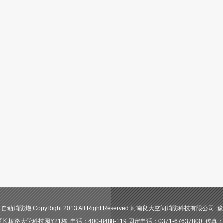
防炮 CopyRight 2013 All Right Reserved 河南良大空间消防科技有限公司 豫I
路大学科技园Y21栋 电话：400-8488-119 固定电话：0371-67637800 传真：03