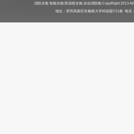
消防水炮 智能水炮 防误喷水炮 自动消防炮 CopyRight 2013 All
地址：郑州高新区长椿路大学科技园Y21栋 电话：400-84