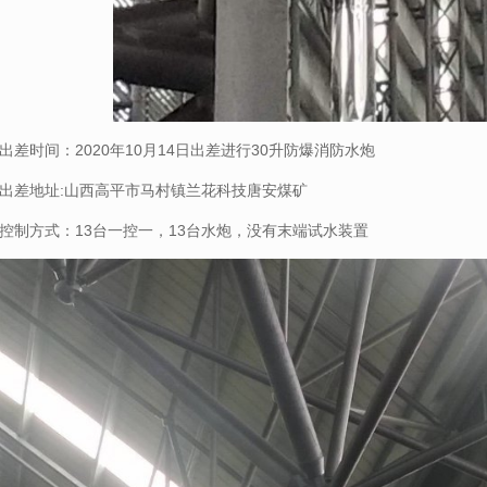
出差时间：
2020
年
10
月
14
日出差进行
30
升防爆消防水炮
出差地址
:
山西高平市马村镇兰花科技唐安煤矿
控制方式：
13
台一控一，
13
台水炮，没有末端试水装置