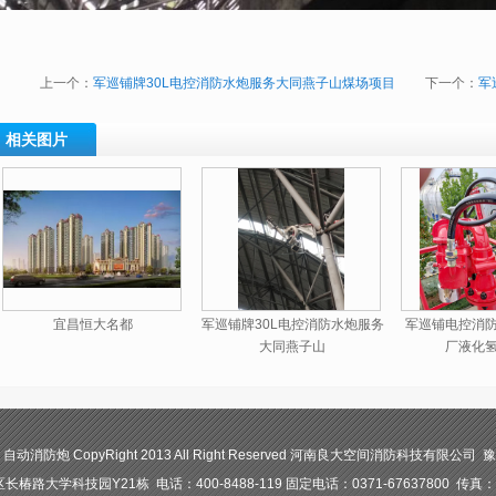
上一个：
军巡铺牌30L电控消防水炮服务大同燕子山煤场项目
下一个：
军
相关图片
军巡铺牌30L电控消防水炮服务
军巡铺电控消
宜昌恒大名都
大同燕子山
厂液化
防炮 CopyRight 2013 All Right Reserved 河南良大空间消防科技有限公司 豫I
路大学科技园Y21栋 电话：400-8488-119 固定电话：0371-67637800 传真：03