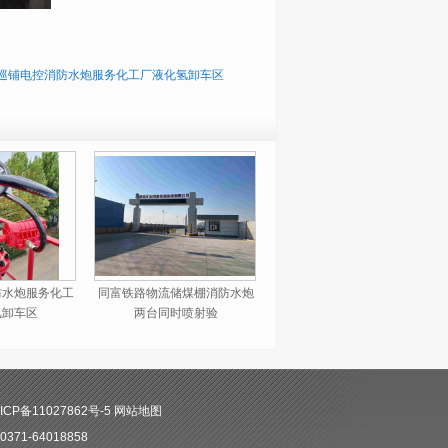
巡铺电控消防水炮服务化工厂液化氢卸车区
防水炮服务化工
同富铁路物流储煤棚消防水炮
氢卸车区
两台同时喷射验
CP备11027862号-5
网站地图
71-64018858