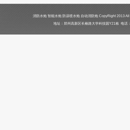
消防水炮 智能水炮 防误喷水炮 自动消防炮 CopyRight 2013 All
地址：郑州高新区长椿路大学科技园Y21栋 电话：400-84