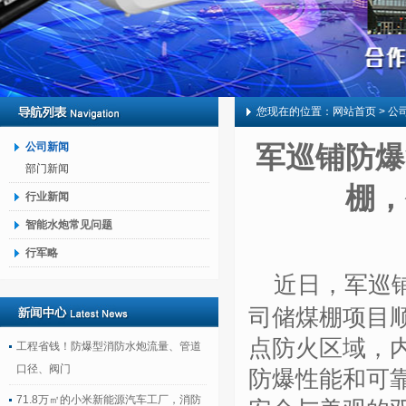
您现在的位置：
网站首页
> 公
公司新闻
军巡铺防爆
部门新闻
棚，
行业新闻
智能水炮常见问题
行军略
近日，军巡
司储煤棚项目
点防火区域，
工程省钱！防爆型消防水炮流量、管道
口径、阀门
防爆性能和可
71.8万㎡的小米新能源汽车工厂，消防