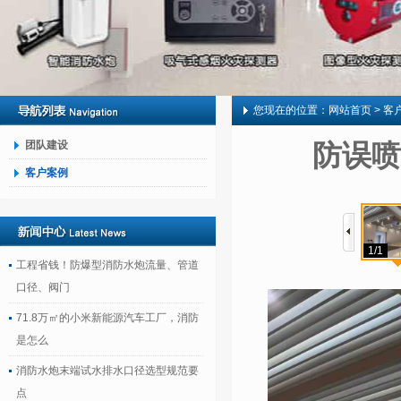
您现在的位置：
网站首页
> 客
团队建设
防误喷
客户案例
1/1
工程省钱！防爆型消防水炮流量、管道
口径、阀门
71.8万㎡的小米新能源汽车工厂，消防
是怎么
消防水炮末端试水排水口径选型规范要
点