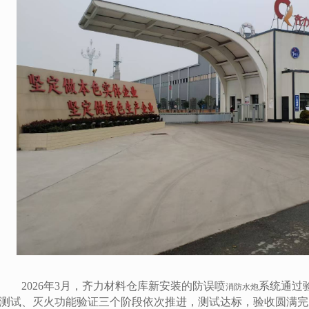
2026年3月，齐力材料仓库新安装的防误喷
系统通过
消防水炮
测试、灭火功能验证三个阶段依次推进，
测试达标，
验收圆满完