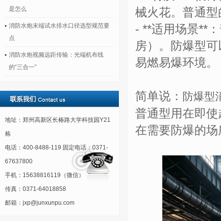
是怎么
械火花。普通型
消防水炮末端试水排水口径选型规范要
- **适用场景
点
房）。防爆型可
消防水炮视频远距传输：光端机布线
易燃易爆环境。
的“三合一”
简单说：
防爆型
普通型用在即使
地址：郑州高新区长椿路大学科技园Y21
在需要防爆的场
栋
电话：400-8488-119 固定电话：0371-
67637800
手机：15638816119（微信）
传真：0371-64018858
邮箱：jxp@junxunpu.com