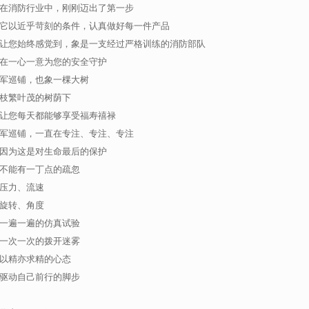
在消防行业中，刚刚迈出了第一步
它以近乎苛刻的条件，认真做好每一件产品
让您始终感觉到，象是一支经过严格训练的消防部队
在一心一意为您的安全守护
军巡铺，也象一棵大树
枝繁叶茂的树荫下
让您每天都能够享受福寿禧禄
军巡铺，一直在专注、专注、专注
因为这是对生命最后的保护
不能有一丁点的疏忽
压力、流速
旋转、角度
一遍一遍的仿真试验
一次一次的拨开迷雾
以精亦求精的心态
驱动自己前行的脚步