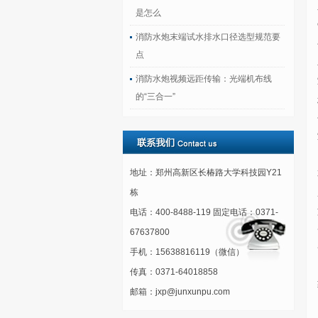
是怎么
消防水炮末端试水排水口径选型规范要
点
消防水炮视频远距传输：光端机布线
的“三合一”
地址：郑州高新区长椿路大学科技园Y21
栋
电话：400-8488-119 固定电话：0371-
67637800
手机：15638816119（微信）
传真：0371-64018858
邮箱：jxp@junxunpu.com