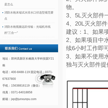
是怎么
物。
消防水炮末端试水排水口径选型规范要
3、5L灭火部
点
4、20L灭火
消防水炮视频远距传输：光端机布线
建议：1、如果
的“三合一”
2、如果项目中
续6小时工作即
3、如果不使用
地址：郑州高新区长椿路大学科技园Y21
独与灭火部件提
栋
电话：400-8488-119 固定电话：0371-
67637800
手机：15638816119（微信）
传真：0371-64018858
邮箱：jxp@junxunpu.com