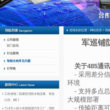
您现在的位置：
网站首页
> 智
公司新闻
军巡铺
部门新闻
行业新闻
智能水炮常见问题
关于
485通
行军略
- 采用差
环境
- 支持多
工程省钱！防爆型消防水炮流量、管道
大规模部署
口径、阀门
- 传输距离
71.8万㎡的小米新能源汽车工厂，消防