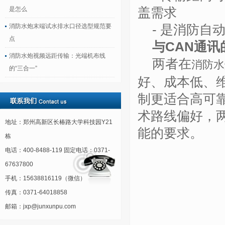
是怎么
盖需求
消防水炮末端试水排水口径选型规范要
- 是消防
点
与
CAN通讯
消防水炮视频远距传输：光端机布线
两者在
消防水
的“三合一”
好、成本低、
制更适合高可
术路线偏好，两种
地址：郑州高新区长椿路大学科技园Y21
能的要求。
栋
电话：400-8488-119 固定电话：0371-
67637800
手机：15638816119（微信）
传真：0371-64018858
邮箱：jxp@junxunpu.com