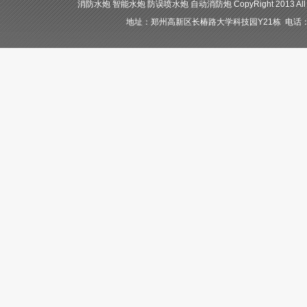
消防水炮 智能水炮 防误喷水炮 自动消防炮 CopyRight 2013 All
地址：郑州高新区长椿路大学科技园Y21栋 电话：400-84