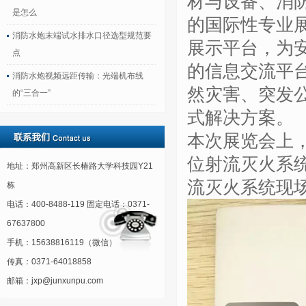
材与设备、消
是怎么
的国际性专业
消防水炮末端试水排水口径选型规范要
展示平台，为
点
的信息交流平
消防水炮视频远距传输：光端机布线
然灾害、突发
的“三合一”
式解决方案。
本次展览会上
位射流灭火系
地址：郑州高新区长椿路大学科技园Y21
流灭火系统现
栋
电话：400-8488-119 固定电话：0371-
67637800
手机：15638816119（微信）
传真：0371-64018858
邮箱：jxp@junxunpu.com