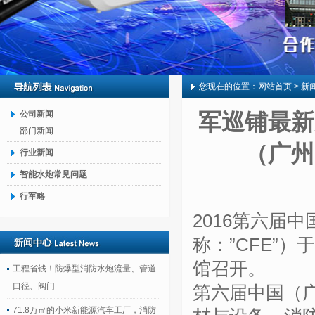
您现在的位置：
网站首页
> 新
公司新闻
军巡铺最新
部门新闻
（广州
行业新闻
智能水炮常见问题
行军略
2016
第六届中
称：”
CFE
”）于
馆召开。
工程省钱！防爆型消防水炮流量、管道
口径、阀门
第六届中国（
71.8万㎡的小米新能源汽车工厂，消防