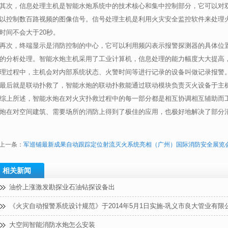
其次，信息处理主机是智能水炮系统中的技术核心和集中控制部分，它可以对
以控制数百路视频的图像信号。信号处理主机是利用火灾安全监控软件来处理
时间不会大于20秒。
再次，终端显示是消防控制的中心，它可以利用频闪表示报警探测器的具体位
的分析处理。智能水炮主机采用了工业计算机，信息处理的能力幅度大大提高
理过程中，主机会对内部系统状态、火警时间等进行记录的设备叫做记录报警
最后就是联动扑救了，智能水炮的联动扑救能通过联动模块负责灭火设备于主
综上所述，智能水炮在对火灾扑救过程中的每一部分都是相互协调相互辅助而
炮在对空间建筑、需要场所的消防上得到了极佳的应用，也极好地解决了部分
上一条：
军巡铺最新成果自动跟踪定位射流灭火系统亮相（广州）国际消防安全展览会
相关新闻
油价上涨激发勘探业石油钻探设备出
《火灾自动报警系统设计规范》于2014年5月1日实施-巩义市良大管业有限
大空间智能消防水炮怎么安装