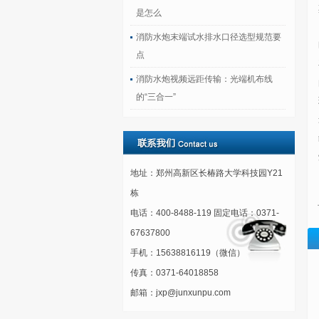
是怎么
消防水炮末端试水排水口径选型规范要
点
消防水炮视频远距传输：光端机布线
的“三合一”
地址：郑州高新区长椿路大学科技园Y21
栋
电话：400-8488-119 固定电话：0371-
67637800
手机：15638816119（微信）
传真：0371-64018858
邮箱：jxp@junxunpu.com