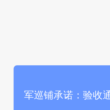
军巡铺承诺：验收