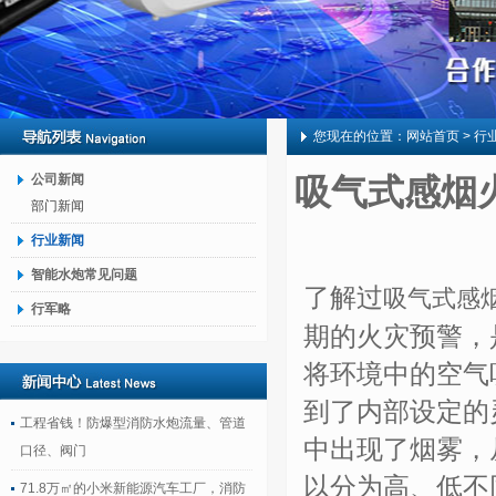
您现在的位置：
网站首页
> 行
公司新闻
吸气式感烟
部门新闻
行业新闻
智能水炮常见问题
了解过
吸气式感
行军略
期的火灾预警，
将环境中的空气
到了内部设定的
工程省钱！防爆型消防水炮流量、管道
中出现了烟雾，
口径、阀门
以分为高、低不
71.8万㎡的小米新能源汽车工厂，消防