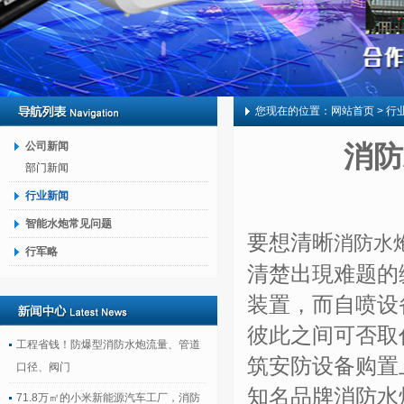
您现在的位置：
网站首页
> 行
公司新闻
消防
部门新闻
行业新闻
智能水炮常见问题
要想清晰
消防水
行军略
清楚出現难题的
装置，而自喷设
彼此之间可否取
工程省钱！防爆型消防水炮流量、管道
筑安防设备购置
口径、阀门
知名品牌消防水
71.8万㎡的小米新能源汽车工厂，消防