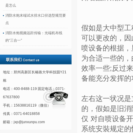
是怎么
消防水炮末端试水排水口径选型规范要
点
假如是大中型工
消防水炮视频远距传输：光端机布线
可以更改的，因
的“三合一”
喷设备的根据，
为合适一些的，
效率一些;反过
地址：郑州高新区长椿路大学科技园Y21
备能充分发挥的
栋
电话：400-8488-119 固定电话：0371-
左右这一状况是
67637800
手机：15638816119（微信）
的，假如是旧消
传真：0371-64018858
仅 对自喷设备
邮箱：jxp@junxunpu.com
系统安裝规定的