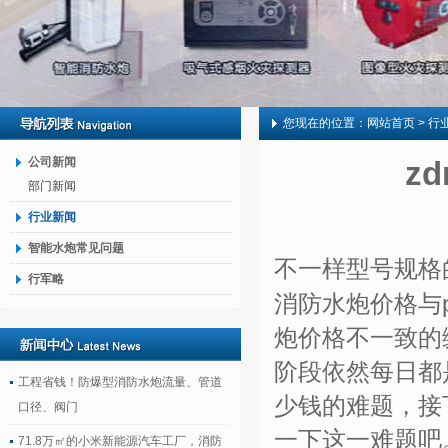
您现在的位置：
网站首页
> 行
公司新闻
z
部门新闻
行业新闻
智能水炮常见问题
不一样型号规格
行军略
消防水炮价格与
炮价格不一致的
阶段依然每日都
工程省钱！防爆型消防水炮流量、管道
少钱的难题，接
口径、阀门
一下这一难题吧
71.8万㎡的小米新能源汽车工厂，消防