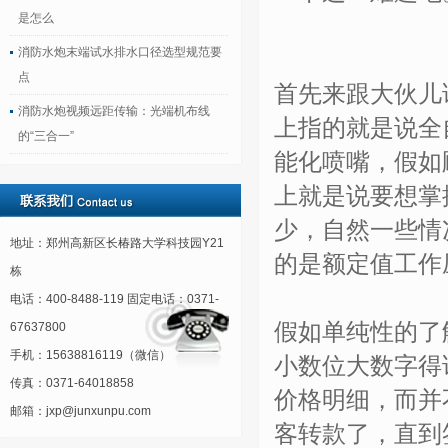
是怎么
消防水炮末端试水排水口径选型规范要
点
首先来跟大伙儿
消防水炮视频远距传输：光端机布线
上指的就是说全
的“三合一”
能化喷嘴，假如
上就是说要想掌
少，自然一些情况
地址：郑州高新区长椿路大学科技园Y21
的是额定值工作压
栋
电话：400-8488-119 固定电话：0371-
假如单纯性的了
67637800
手机：15638816119（微信）
小数位大数字得
传真：0371-64018858
价格明细，而并
邮箱：jxp@junxunpu.com
客转款了，直到