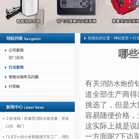
您现在的位置：
网站首页
> 行
公司新闻
哪些
部门新闻
行业新闻
智能水炮常见问题
有关
价
消防水炮
行军略
道全部生产商得
挑选了，但是大
容易随便价格，
工程省钱！防爆型消防水炮流量、管道
这实际上就是说
口径、阀门
一方面呢?下边
71.8万㎡的小米新能源汽车工厂，消防