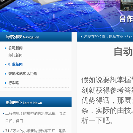
您现在的位置：
网站首页
> 行
公司新闻
自动
部门新闻
行业新闻
智能水炮常见问题
假如说要想掌握
行军略
刻就获得参考答
优势得话，那麼
条，实际的由技
工程省钱！防爆型消防水炮流量、管道
析一下吧。
口径、阀门
71.8万㎡的小米新能源汽车工厂，消防