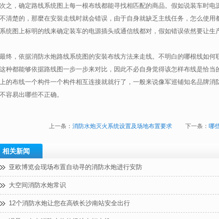
次之，确定路线系统图上每一根布线都能寻找相匹配的商品。假如说装车时电
不清楚的，那麼在安裝走线时就会错误，由于自身就缺乏主线任务，怎么使用
系统图上标明的线来确定装车的电源插头或通信线都对，假如错误依然要让生
最终，依据消防水炮路线系统图的安裝布线方法来走线。不明白的哪根线如何
这种都能够依据路线图一步一步来对比，因此不必自身觉得该怎样布线是恰当
上的布线一个构件一个构件相互连接就就行了，一般来说像军巡铺知名品牌消
不容易出哪些不正确。
上一条：
消防水炮灭火系统设置及场地布置要求
下一条：
哪
相关新闻
亚欧博览会现场布置自动寻的消防水炮进行安防
大空间消防水炮常识
12个消防水炮让您在高铁长沙南站安全出行