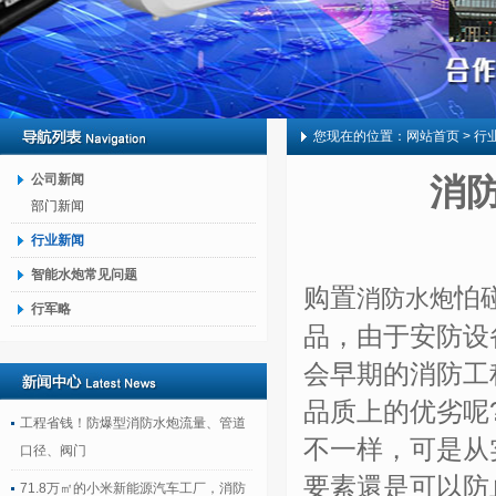
您现在的位置：
网站首页
> 行
公司新闻
消
部门新闻
行业新闻
智能水炮常见问题
购置
怕
消防水炮
行军略
品，由于安防设
会早期的消防工
品质上的优劣呢
工程省钱！防爆型消防水炮流量、管道
不一样，可是从
口径、阀门
要素還是可以防
71.8万㎡的小米新能源汽车工厂，消防