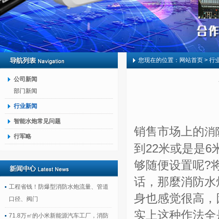
您现在的位置：
网站首页
> 行
公司新闻
部门新闻
行业新闻
智能水炮常见问题
销售市场上的
消
行军略
到22米或是是
够随便设置呢?
话，那麼消防水
工程省钱！防爆型消防水炮流量、管道
身也感觉很高，
口径、阀门
实上这种作法全
71.8万㎡的小米新能源汽车工厂，消防