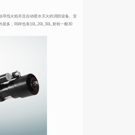
寻找火焰并且自动喷水灭火的消防设备。安
的居多，同样也有
10L,20L,30L,
射程一般
30