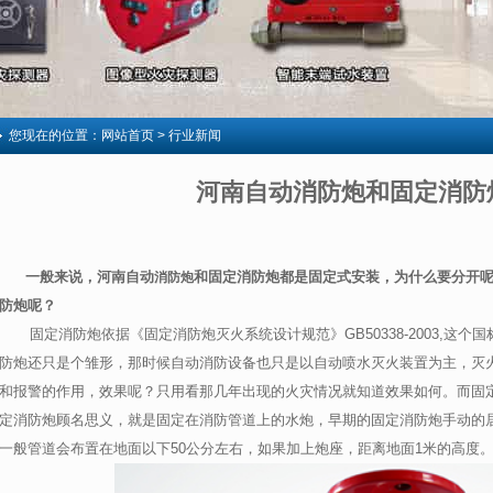
您现在的位置：
网站首页
> 行业新闻
河南自动消防炮和固定消防
一般来说，河南自动
和固定消防炮都是固定式安装，为什么要分开
消防炮
防炮呢？
固定消防炮依据
《固定消防炮灭火系统设计规范》
GB50338-2003,
这个国
防炮还只是个雏形，那时候自动消防设备也只是以自动喷水灭火装置为主，灭
和报警的作用，效果呢？只用看那几年出现的火灾情况就知道效果如何。而固
定消防炮顾名思义，就是固定在消防管道上的水炮，早期的固定消防炮手动的
一般管道会布置在地面以下
50
公分左右，如果加上炮座，距离地面
1
米的高度