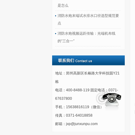
是怎么
消防水炮末端试水排水口径选型规范要
点
消防水炮视频远距传输：光端机布线
的“三合一”
地址：郑州高新区长椿路大学科技园Y21
栋
电话：400-8488-119 固定电话：0371-
67637800
手机：15638816119（微信）
传真：0371-64018858
邮箱：jxp@junxunpu.com