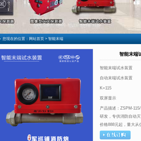
您现在的位置：
网站首页
> 智能末端
智能末端试水
智能末端试水装置
自动末端试水装置
K=115
双屏显示
产品描述：ZSPM-115
研发，专供消防自动灭
价格888元起，量大