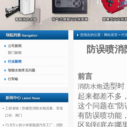
您现在的位置：
网站首页
> 行
公司新闻
防误喷消
部门新闻
行业新闻
智能水炮常见问题
前言
行军略
选型时
消防水炮
起来都差不多
这个问题在
"
防
工程省钱！防爆型消防水炮流量、管道
有防误喷功能
口径、阀门
区别到底在哪
71.8万㎡的小米新能源汽车工厂，消防