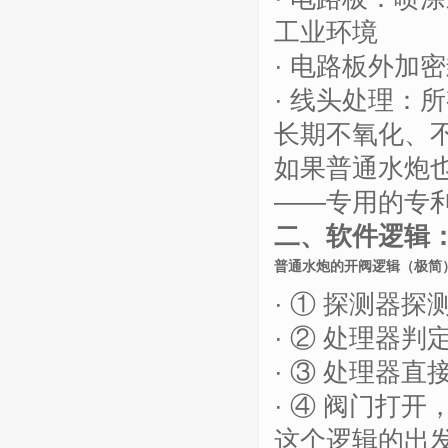
工业环境
·
电路板外加密
·
线头处理：所
长期不氧化、
如果普通水炮
——
专用的专
二、软件逻辑
普通水炮的开阀逻辑（极简
·
①
探测器探
·
②
处理器判
·
③
处理器直
·
④
阀门打开
这个逻辑的出