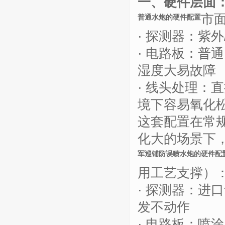
一、硬件层面
市
普通水炮的硬件配置
·
探测器：
紫外
·
电路板：普通
湿
度
大易故障
·
线头处理：直
境下容易氧化
这套配置在常
化大的场景下
军巡铺防误喷水炮的硬件配
用工艺支撑）
·
探测器：进口
发不动作
·
电路板：喷涂