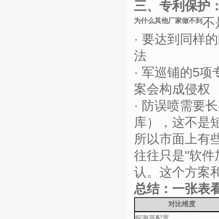
三、专利保护
不
为什么其他厂家做不到
·
要达到同样的
法
·
军巡铺的
5
项
案会构成侵权
·
防误喷需要长
库），这不是
所以市面上有
往往只是
"
软件
认。这个方案
总结：一张表
对比维度
探测器配置