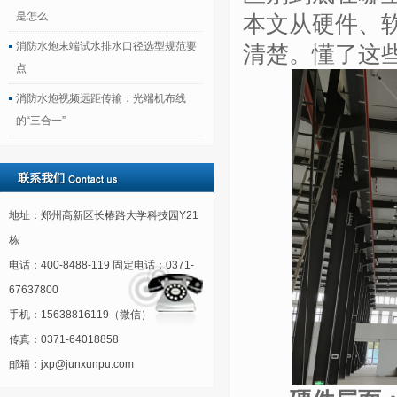
是怎么
本文从硬件、
消防水炮末端试水排水口径选型规范要
清楚。懂了这
点
消防水炮视频远距传输：光端机布线
的“三合一”
地址：郑州高新区长椿路大学科技园Y21
栋
电话：400-8488-119 固定电话：0371-
67637800
手机：15638816119（微信）
传真：0371-64018858
邮箱：jxp@junxunpu.com