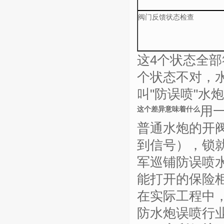
阀门反馈状态检查
这
4
个状态全部
个状态不对，
叫
"
防误喷
"
水炮
用
这个差异意味着什么
普通水炮的开
到信号），锁
军巡铺防误喷
能打开的保险
在实际工程中
防水炮误喷行