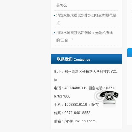
是怎么
消防水炮末端试水排水口径选型规范要
点
消防水炮视频远距传输：光端机布线
的“三合一”
地址：郑州高新区长椿路大学科技园Y21
栋
电话：400-8488-119 固定电话：0371-
67637800
手机：15638816119（微信）
传真：0371-64018858
邮箱：jxp@junxunpu.com