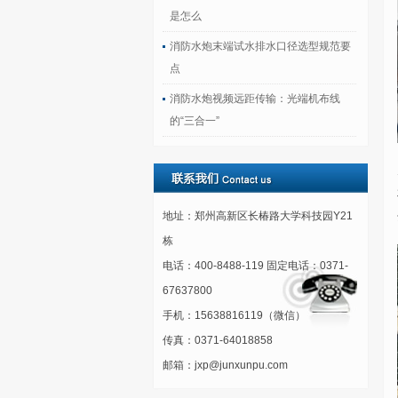
是怎么
消防水炮末端试水排水口径选型规范要
点
消防水炮视频远距传输：光端机布线
的“三合一”
地址：郑州高新区长椿路大学科技园Y21
栋
电话：400-8488-119 固定电话：0371-
67637800
手机：15638816119（微信）
传真：0371-64018858
邮箱：jxp@junxunpu.com