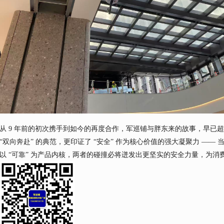
从 9 年前的初次携手到如今的再度合作，军巡铺与胖东来的故事，早已
“双向奔赴” 的典范，更印证了 “安全” 作为核心价值的强大凝聚力 —— 
以 “可靠” 为产品内核，两者的碰撞必将迸发出更坚实的安全力量，为