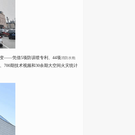
——凭借5项防误喷专利、44项
消防水炮
、700期技术视频和30余期大空间火灾统计