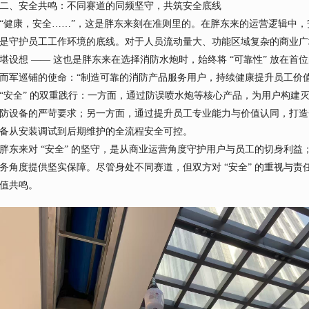
二、安全共鸣：不同赛道的同频坚守，共筑安全底线
“健康，安全……”，这是胖东来刻在准则里的。在胖东来的运营逻辑中
是守护员工工作环境的底线。对于人员流动量大、功能区域复杂的商业广
堪设想 —— 这也是胖东来在选择消防水炮时，始终将 “可靠性” 放在首
而军巡铺的使命：“制造可靠的消防产品服务用户，持续健康提升员工价
“安全” 的双重践行：一方面，通过防误喷水炮等核心产品，为用户构建
防设备的严苛要求；另一方面，通过提升员工专业能力与价值认同，打造
备从安装调试到后期维护的全流程安全可控。
胖东来对 “安全” 的坚守，是从商业运营角度守护用户与员工的切身利益；
务角度提供坚实保障。尽管身处不同赛道，但双方对 “安全” 的重视与
值共鸣。