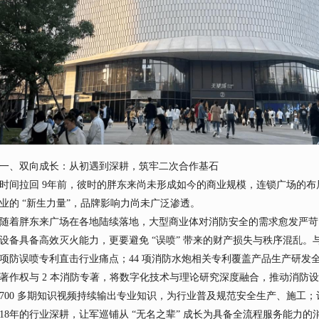
一、双向成长：从初遇到深耕，筑牢二次合作基石
时间拉回 9年前，彼时的胖东来尚未形成如今的商业规模，连锁广场的
业的 “新生力量”，品牌影响力尚未广泛渗透。
随着胖东来广场在各地陆续落地，大型商业体对消防安全的需求愈发严苛 
设备具备高效灭火能力，更要避免 “误喷” 带来的财产损失与秩序混乱。
项防误喷专利直击行业痛点；44 项消防水炮相关专利覆盖产品生产研发全
著作权与 2 本消防专著，将数字化技术与理论研究深度融合，推动消防设
700 多期知识视频持续输出专业知识，为行业普及规范安全生产、施工
18年的行业深耕，让军巡铺从 “无名之辈” 成长为具备全流程服务能力