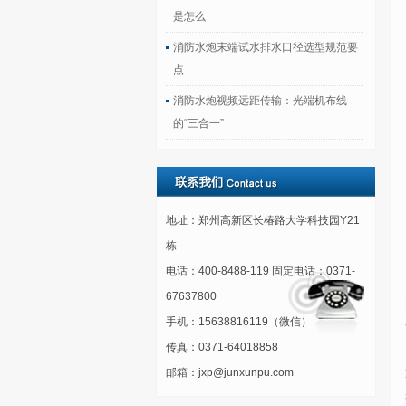
是怎么
消防水炮末端试水排水口径选型规范要
点
消防水炮视频远距传输：光端机布线
的“三合一”
地址：郑州高新区长椿路大学科技园Y21
栋
电话：400-8488-119 固定电话：0371-
67637800
手机：15638816119（微信）
传真：0371-64018858
邮箱：jxp@junxunpu.com