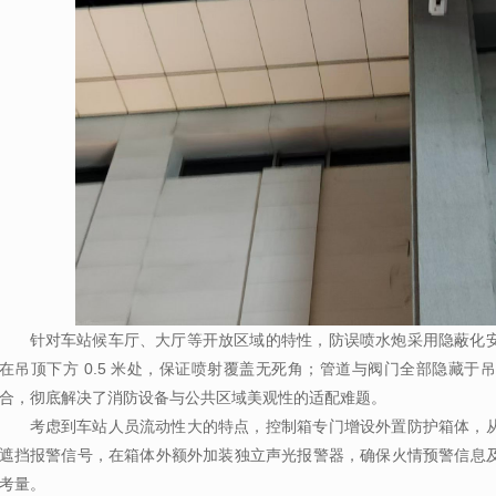
针对车站候车厅、大厅等开放区域的特性，
防误喷
水炮采用隐蔽化
在吊顶下方
0.5
米处，保证喷射覆盖无死角
；
管道与阀门全部隐藏于吊
合，彻底解决了消防设备与公共区域美观性的适配难题。
考虑到车站人员流动性大的特点，控制箱专门增设外置防护箱体，
遮挡报警信号，在箱体外额外加装独立声光报警器，确保火情预警信息
考量。