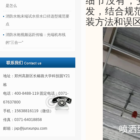
细节没有，
是怎么
发，结合规
消防水炮末端试水排水口径选型规范要
装方法和误
点
消防水炮视频远距传输：光端机布线
的“三合一”
地址：郑州高新区长椿路大学科技园Y21
栋
电话：400-8488-119 固定电话：0371-
67637800
手机：15638816119（微信）
传真：0371-64018858
邮箱：jxp@junxunpu.com