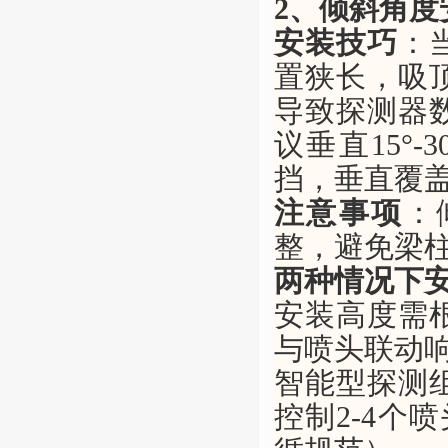
2、
倾斜角度
安装技巧
：
置狭长
，
吸
导致探测器
议
垂直
15°-
挡，垂直覆
注意事项
：
整，避免梁
两种情况下
安装高度需
与喷头联动
智能型探测
控制2-4个