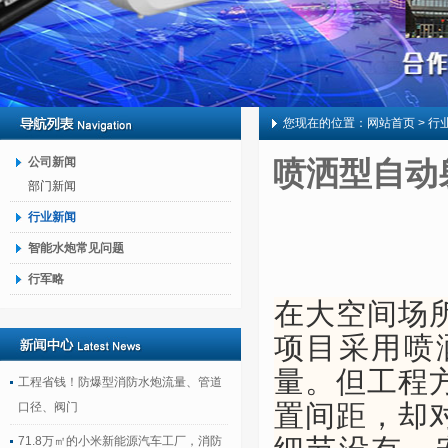
您现在的位置：
网站首页
> 行
公司新闻
喷洒型自动
部门新闻
行业新闻
智能水炮常见问题
行军略
在大空间场
项目采用喷
量。但工程
工程省钱！防爆型消防水炮流量、管道
口径、阀门
置间距，却
71.8万㎡的小米新能源汽车工厂，消防