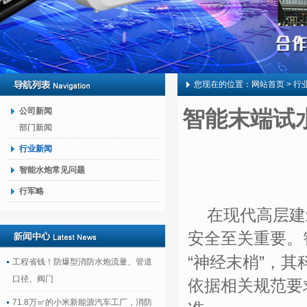
您现在的位置：
网站首页
> 行
公司新闻
智能末端试
部门新闻
行业新闻
智能水炮常见问题
行军略
在现代高层建
安全至关重要。
“神经末梢”，
工程省钱！防爆型消防水炮流量、管道
口径、阀门
依据相关规范要
71.8万㎡的小米新能源汽车工厂，消防