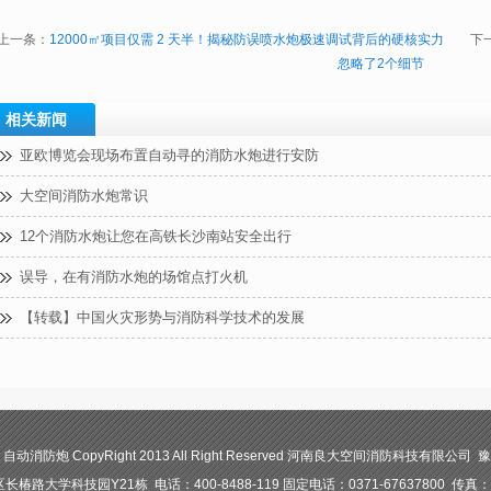
上一条：
12000㎡项目仅需 2 天半！揭秘防误喷水炮极速调试背后的硬核实力​
下
忽略了2个细节
相关新闻
亚欧博览会现场布置自动寻的消防水炮进行安防
大空间消防水炮常识
12个消防水炮让您在高铁长沙南站安全出行
误导，在有消防水炮的场馆点打火机
【转载】中国火灾形势与消防科学技术的发展
防炮 CopyRight 2013 All Right Reserved 河南良大空间消防科技有限公司 豫I
路大学科技园Y21栋 电话：400-8488-119 固定电话：0371-67637800 传真：03