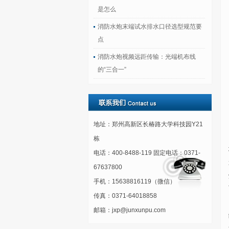
是怎么
消防水炮末端试水排水口径选型规范要
点
消防水炮视频远距传输：光端机布线
的“三合一”
地址：郑州高新区长椿路大学科技园Y21
栋
电话：400-8488-119 固定电话：0371-
67637800
手机：15638816119（微信）
传真：0371-64018858
邮箱：jxp@junxunpu.com