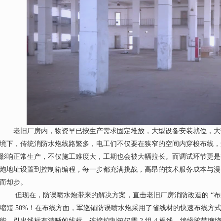
老旧厂房内，物资早已按生产需求固定堆放，大型设备安装就位，大
境下，传统消防水炮线路繁多，电工们不仅要在狭窄的空间内穿梭布线，
影响正常生产，不仅施工难度大，工期也会被大幅拉长。而调试环节更是被
炮地址设置到控制箱编程，每一步都充满挑战，高昂的
技术服务成本
与漫
而却步。
但现在，防误喷水炮带来的解决方案，直击老旧厂房消防改造的 “布线
缩短 50%！在布线方面，军巡铺防误喷水炮采用了省线材的快速布线方
能。引出线标有清晰的线标，连接控制箱仅需 2 组 4 根线，绝缘胶带