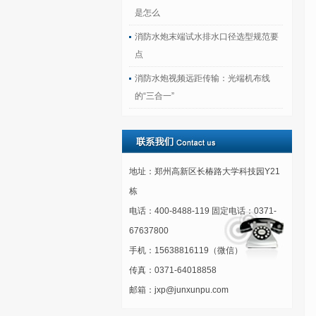
是怎么
消防水炮末端试水排水口径选型规范要
点
消防水炮视频远距传输：光端机布线
的“三合一”
地址：郑州高新区长椿路大学科技园Y21
栋
电话：400-8488-119 固定电话：0371-
67637800
手机：15638816119（微信）
传真：0371-64018858
邮箱：jxp@junxunpu.com