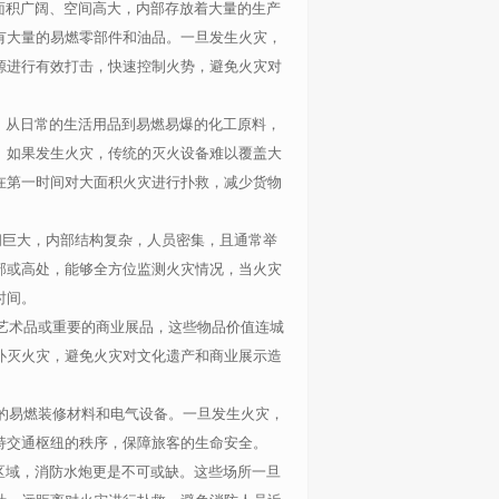
面积广阔、空间高大，内部存放着大量的生产
有大量的易燃零部件和油品。一旦发生火灾，
源进行有效打击，快速控制火势，避免火灾对
，从日常的生活用品到易燃易爆的化工原料，
。如果发生火灾，传统的灭火设备难以覆盖大
在第一时间对大面积火灾进行扑救，减少货物
间巨大，内部结构复杂，人员密集，且通常举
部或高处，能够全方位监测火灾情况，当火灾
时间。
艺术品或重要的商业展品，这些物品价值连城
扑灭火灾，避免火灾对文化遗产和商业展示造
的易燃装修材料和电气设备。一旦发生火灾，
持交通枢纽的秩序，保障旅客的生命安全。
区域，消防水炮更是不可或缺。这些场所一旦