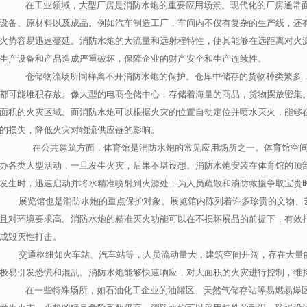
在工业领域，大型厂房是消防水炮的重要应用场景。现代化的厂房通常
设备、原材料以及成品。例如汽车制造工厂，车间内不仅有复杂的生产线，还
火势容易迅速蔓延。消防水炮的大流量和远射程特性，使其能够在远距离对火
生产设备和产品造成严重破坏，保障企业的财产安全和生产连续性。
仓储物流场所同样离不开消防水炮的保护。仓库中储存的货物种类繁多
都可能堆积存放。像大型的电商仓储中心，存储着海量的商品，货物摆放密集
面积的火灾区域。而消防水炮可以根据火灾的位置自动定位并喷水灭火，能够
的损失，降低火灾对物流供应链的影响。
在公共建筑方面，体育馆是消防水炮的常见应用场所之一。体育馆空
办各类大型活动，一旦发生火灾，后果不堪设想。消防水炮安装在体育馆的顶
发生时，迅速启动并将水精准喷射到火源处，为人员疏散和消防救援争取宝贵
展览馆也是消防水炮的重点保护对象。展览馆内陈列着许多珍贵的文物、
且对环境要求高。消防水炮的精准灭火功能可以在不损坏展品的前提下，有效
成毁灭性打击。
交通枢纽如火车站、汽车站等，人员流动量大，建筑空间开阔，存在大量
极易引发恐慌和混乱。消防水炮能够快速响应，对大面积的火灾进行控制，维
在一些特殊场所，如石油化工企业的油罐区、天然气储存站等易燃易爆