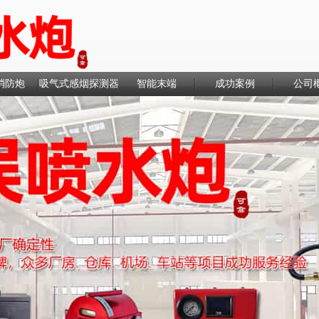
消防炮
吸气式感烟探测器
智能末端
成功案例
公司