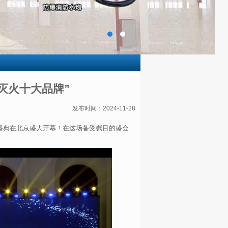
灭火十大品牌”
发布时间：2024-11-28
盛典在北京盛大开幕！在这场备受瞩目的盛会