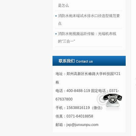
是怎么
消防水炮末端试水排水口径选型规范要
点
消防水炮视频远距传输：光端机布线
的“三合一”
地址：郑州高新区长椿路大学科技园Y21
栋
电话：400-8488-119 固定电话：0371-
67637800
手机：15638816119（微信）
传真：0371-64018858
邮箱：jxp@junxunpu.com