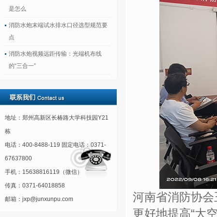
是怎么
消防水炮末端试水排水口径选型规范要
点
消防水炮视频远距传输：光端机布线
的“三合一”
地址：郑州高新区长椿路大学科技园Y21
栋
电话：400-8488-119 固定电话：0371-
67637800
手机：15638816119（微信）
传真：0371-64018858
河南省消防协会
邮箱：jxp@junxunpu.com
更好地提高“大