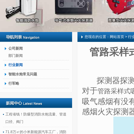
您现在的位置：
网站首页
> 行
公司新闻
管路采样
部门新闻
行业新闻
智能水炮常见问题
探测器探测到
行军略
对于
管路采样式
吸气感烟有没
感烟火灾探测
工程省钱！防爆型消防水炮流量、管道
口径、阀门
71.8万㎡的小米新能源汽车工厂，消防