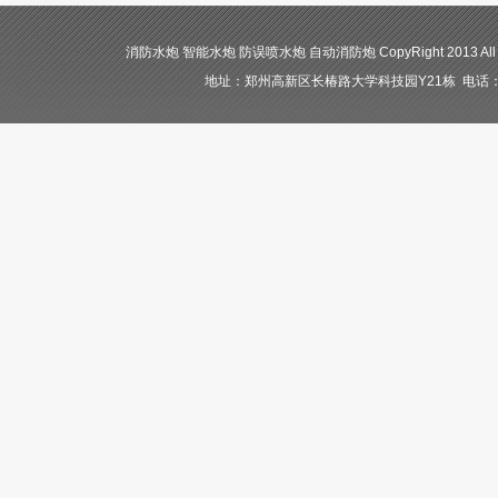
消防水炮 智能水炮 防误喷水炮 自动消防炮 CopyRight 2013 All
地址：郑州高新区长椿路大学科技园Y21栋 电话：400-84