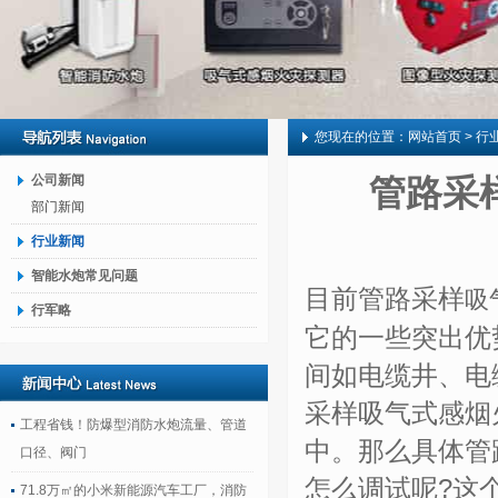
您现在的位置：
网站首页
> 行
公司新闻
管路采
部门新闻
行业新闻
智能水炮常见问题
目前管路采样
吸
行军略
它的一些突出优
间如电缆井、电
采样吸气式感烟
工程省钱！防爆型消防水炮流量、管道
中。那么具体管
口径、阀门
怎么调试呢?这
71.8万㎡的小米新能源汽车工厂，消防