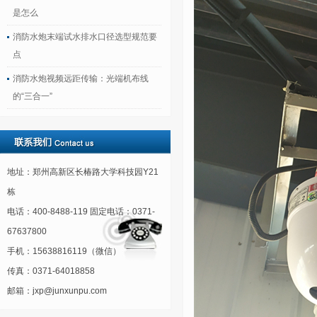
是怎么
消防水炮末端试水排水口径选型规范要
点
消防水炮视频远距传输：光端机布线
的“三合一”
地址：郑州高新区长椿路大学科技园Y21
栋
电话：400-8488-119 固定电话：0371-
67637800
手机：15638816119（微信）
传真：0371-64018858
邮箱：jxp@junxunpu.com