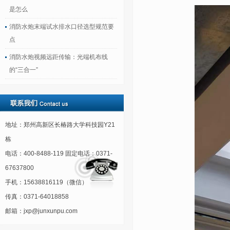
是怎么
消防水炮末端试水排水口径选型规范要
点
消防水炮视频远距传输：光端机布线
的“三合一”
地址：郑州高新区长椿路大学科技园Y21
栋
电话：400-8488-119 固定电话：0371-
67637800
手机：15638816119（微信）
传真：0371-64018858
邮箱：jxp@junxunpu.com