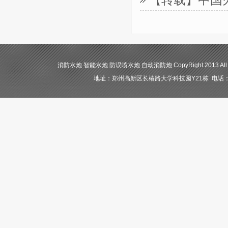
消防水炮 智能水炮 防误喷水炮 自动消防炮 CopyRight 2013 All
地址：郑州高新区长椿路大学科技园Y21栋 电话：400-84