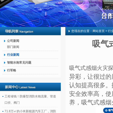
您现在的位置：
网站首页
> 行
公司新闻
吸气
部门新闻
行业新闻
智能水炮常见问题
吸气式感烟火灾
行军略
异彩，让很过的
认知提高很多。
安全效率高，使
工程省钱！防爆型消防水炮流量、管道
养，吸气式感烟
口径、阀门
71.8万㎡的小米新能源汽车工厂，消防