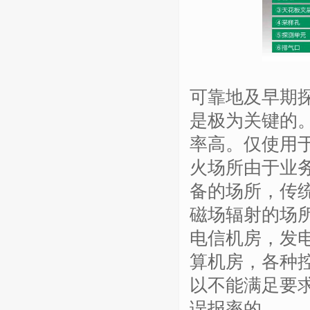
可靠地及早期
是极为关键的
率高。仅使用
火场所由于业
备的场所，传
磁场辐射的场
电信机房，发
算机房，各种
以不能满足要
误报率的。