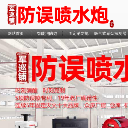
网站首页
智能消防炮
固定消防炮
吸气式感烟探测器
联系我们