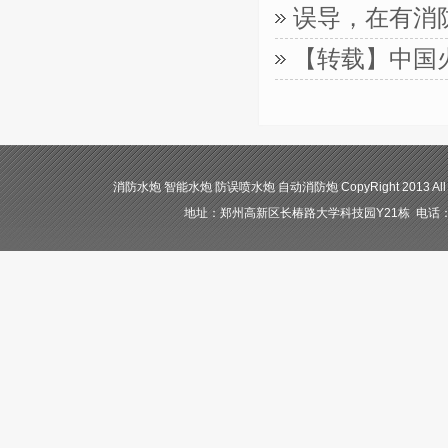
误导，在有消
【转载】中国
消防水炮 智能水炮 防误喷水炮 自动消防炮 CopyRight 2013 All
地址：郑州高新区长椿路大学科技园Y21栋 电话：400-84