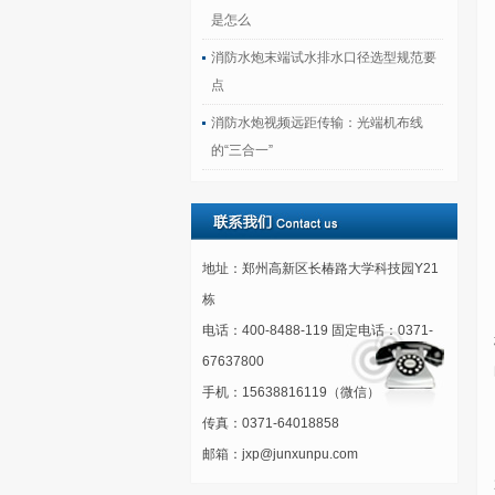
是怎么
消防水炮末端试水排水口径选型规范要
点
消防水炮视频远距传输：光端机布线
的“三合一”
地址：郑州高新区长椿路大学科技园Y21
栋
电话：400-8488-119 固定电话：0371-
67637800
手机：15638816119（微信）
传真：0371-64018858
邮箱：jxp@junxunpu.com