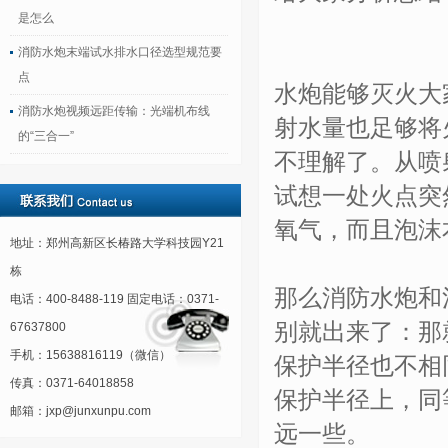
是怎么
消防水炮末端试水排水口径选型规范要
点
水炮能够灭火大
消防水炮视频远距传输：光端机布线
射水量也足够将
的“三合一”
不理解了。从喷
试想一处火点突
氧气，而且泡沫
地址：郑州高新区长椿路大学科技园Y21
栋
那么消防水炮和
电话：400-8488-119 固定电话：0371-
别就出来了：那
67637800
手机：15638816119（微信）
保护半径也不相
传真：0371-64018858
保护半径上，同
邮箱：jxp@junxunpu.com
远一些。