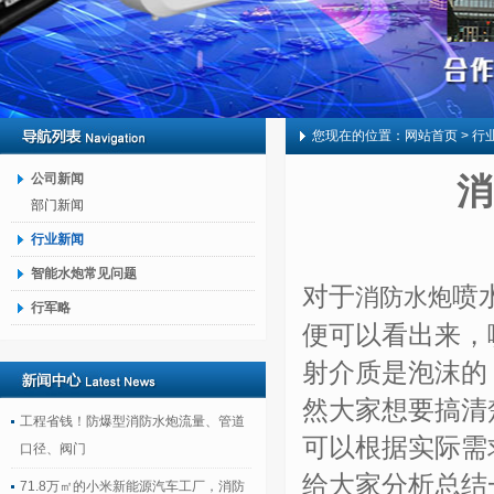
您现在的位置：
网站首页
> 行
公司新闻
消
部门新闻
行业新闻
智能水炮常见问题
对于
喷
消防水炮
行军略
便可以看出来，
射介质是泡沫的
然大家想要搞清
工程省钱！防爆型消防水炮流量、管道
可以根据实际需
口径、阀门
给大家分析总结
71.8万㎡的小米新能源汽车工厂，消防