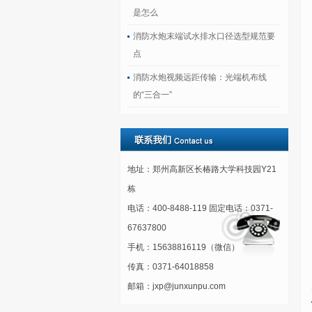
是怎么
消防水炮末端试水排水口径选型规范要
点
消防水炮视频远距传输：光端机布线
的“三合一”
地址：郑州高新区长椿路大学科技园Y21
栋
电话：400-8488-119 固定电话：0371-
67637800
手机：15638816119（微信）
传真：0371-64018858
邮箱：jxp@junxunpu.com