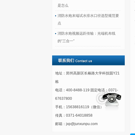
是怎么
消防水炮末端试水排水口径选型规范要
点
消防水炮视频远距传输：光端机布线
的“三合一”
地址：郑州高新区长椿路大学科技园Y21
栋
电话：400-8488-119 固定电话：0371-
67637800
手机：15638816119（微信）
传真：0371-64018858
邮箱：jxp@junxunpu.com