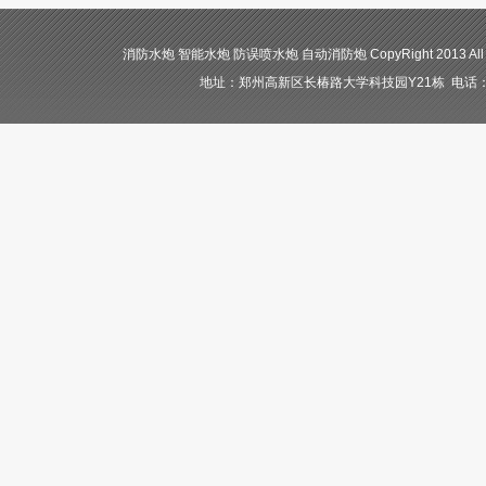
消防水炮 智能水炮 防误喷水炮 自动消防炮 CopyRight 2013 All
地址：郑州高新区长椿路大学科技园Y21栋 电话：400-84