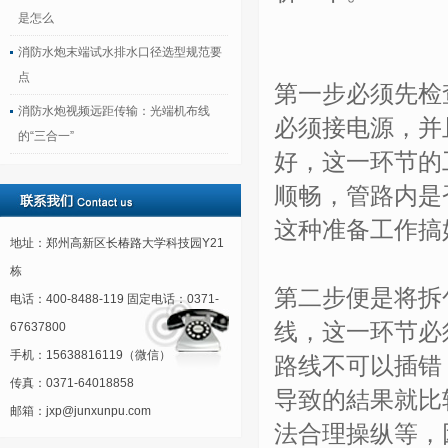
是怎么
消防水炮末端试水排水口径选型规范要
点
第一步必须先检
消防水炮视频远距传输：光端机布线
必须接电源，并
的“三合一”
好，这一环节的
顺畅，管路内是
这种准备工作搞
地址：郑州高新区长椿路大学科技园Y21
栋
第二步便是将拆
电话：400-8488-119 固定电话：0371-
线，这一环节必
67637800
手机：15638816119（微信）
路线不可以插错
传真：0371-64018858
导致的結果就比
邮箱：jxp@junxunpu.com
法合理操纵等，