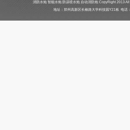
消防水炮 智能水炮 防误喷水炮 自动消防炮 CopyRight 2013 All
地址：郑州高新区长椿路大学科技园Y21栋 电话：400-84