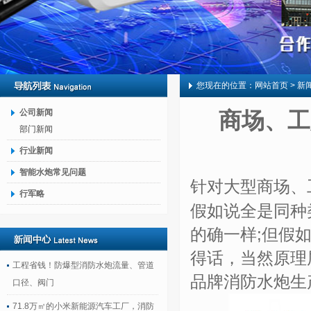
您现在的位置：
网站首页
> 新
公司新闻
商场、工
部门新闻
行业新闻
智能水炮常见问题
针对大型商场、
行军略
假如说全是同种
的确一样;但假
得话，当然原理
工程省钱！防爆型消防水炮流量、管道
品牌消防水炮生
口径、阀门
71.8万㎡的小米新能源汽车工厂，消防