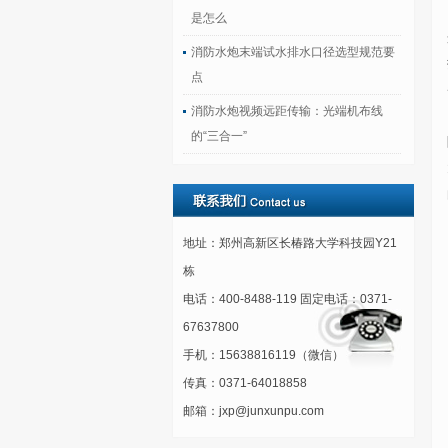
是怎么
消防水炮末端试水排水口径选型规范要
点
消防水炮视频远距传输：光端机布线
的“三合一”
地址：郑州高新区长椿路大学科技园Y21
栋
电话：400-8488-119 固定电话：0371-
67637800
手机：15638816119（微信）
传真：0371-64018858
邮箱：jxp@junxunpu.com