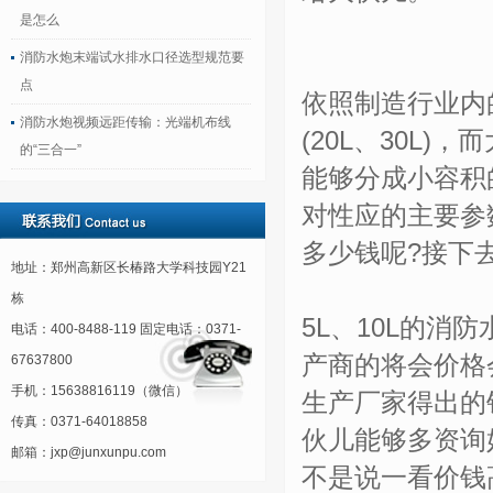
是怎么
消防水炮末端试水排水口径选型规范要
点
依照制造行业内的
消防水炮视频远距传输：光端机布线
(20L、30L
的“三合一”
能够分成小容积
对性应的主要参
多少钱呢?接下
地址：郑州高新区长椿路大学科技园Y21
栋
5L、10L的
电话：400-8488-119 固定电话：0371-
产商的将会价格
67637800
手机：15638816119（微信）
生产厂家得出的
传真：0371-64018858
伙儿能够多资询
邮箱：jxp@junxunpu.com
不是说一看价钱