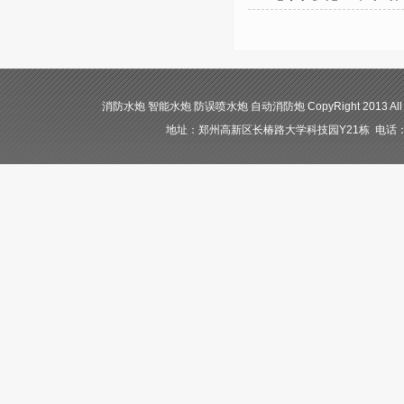
消防水炮 智能水炮 防误喷水炮 自动消防炮 CopyRight 2013 All
地址：郑州高新区长椿路大学科技园Y21栋 电话：400-84