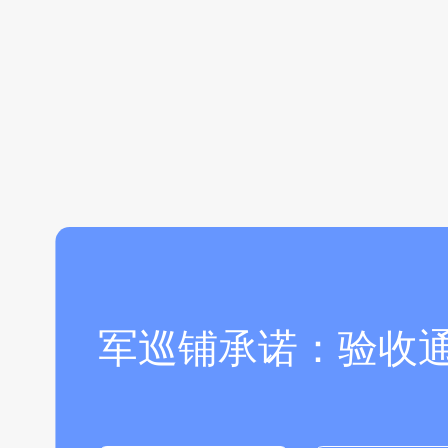
军巡铺承诺：验收