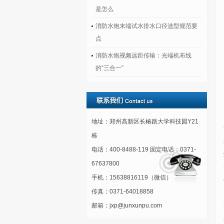
是怎么
消防水炮末端试水排水口径选型规范要
点
消防水炮视频远距传输：光端机布线
的“三合一”
地址：郑州高新区长椿路大学科技园Y21
栋
电话：400-8488-119 固定电话：0371-
67637800
手机：15638816119（微信）
传真：0371-64018858
邮箱：jxp@junxunpu.com